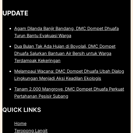
UPDATE
Agam Dilanda Banjir Bandang, DMC Dompet Dhuafa
Turun Bantu Evakuasi Warga
Dua Bulan Tak Ada Hujan di Boyolali, DMC Dompet
Dhuafa Salurkan Bantuan Air Bersih untuk Warga
Terdampak Kekeringan
Melampaui Wacana: DMC Dompet Dhuafa Ubah Dialog
Lingkungan Menjadi Aksi Keadilan Ekologis
Tanam 2.000 Mangrove, DMC Dompet Dhuafa Perkuat
Pertahanan Pesisir Subang
QUICK LINKS
Home
Teropong Langit