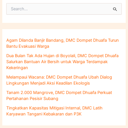
C
a
r
i
u
n
Agam Dilanda Banjir Bandang, DMC Dompet Dhuafa Turun
t
Bantu Evakuasi Warga
u
k
Dua Bulan Tak Ada Hujan di Boyolali, DMC Dompet Dhuafa
:
Salurkan Bantuan Air Bersih untuk Warga Terdampak
Kekeringan
Melampaui Wacana: DMC Dompet Dhuafa Ubah Dialog
Lingkungan Menjadi Aksi Keadilan Ekologis
Tanam 2.000 Mangrove, DMC Dompet Dhuafa Perkuat
Pertahanan Pesisir Subang
Tingkatkan Kapasitas Mitigasi Internal, DMC Latih
Karyawan Tangani Kebakaran dan P3K