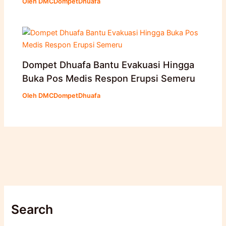
Oleh
DMCDompetDhuafa
Dompet Dhuafa Bantu Evakuasi Hingga
Buka Pos Medis Respon Erupsi Semeru
Oleh
DMCDompetDhuafa
Search