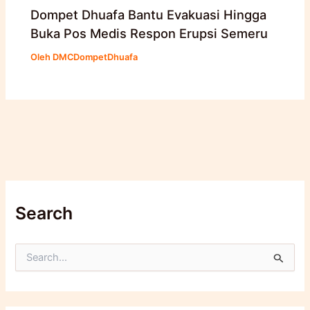
Dompet Dhuafa Bantu Evakuasi Hingga
Buka Pos Medis Respon Erupsi Semeru
Oleh
DMCDompetDhuafa
Search
C
a
r
i