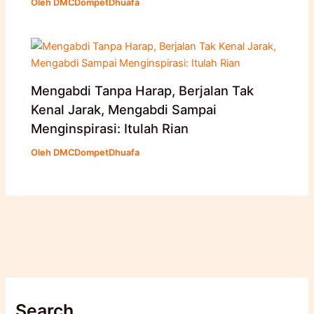
Oleh
DMCDompetDhuafa
Mengabdi Tanpa Harap, Berjalan Tak
Kenal Jarak, Mengabdi Sampai
Menginspirasi: Itulah Rian
Oleh
DMCDompetDhuafa
Search