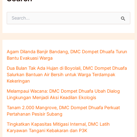
C
a
r
i
u
n
Agam Dilanda Banjir Bandang, DMC Dompet Dhuafa Turun
t
Bantu Evakuasi Warga
u
k
Dua Bulan Tak Ada Hujan di Boyolali, DMC Dompet Dhuafa
:
Salurkan Bantuan Air Bersih untuk Warga Terdampak
Kekeringan
Melampaui Wacana: DMC Dompet Dhuafa Ubah Dialog
Lingkungan Menjadi Aksi Keadilan Ekologis
Tanam 2.000 Mangrove, DMC Dompet Dhuafa Perkuat
Pertahanan Pesisir Subang
Tingkatkan Kapasitas Mitigasi Internal, DMC Latih
Karyawan Tangani Kebakaran dan P3K