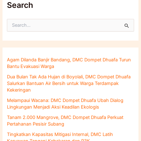
Search
C
a
r
i
u
n
Agam Dilanda Banjir Bandang, DMC Dompet Dhuafa Turun
t
Bantu Evakuasi Warga
u
k
Dua Bulan Tak Ada Hujan di Boyolali, DMC Dompet Dhuafa
:
Salurkan Bantuan Air Bersih untuk Warga Terdampak
Kekeringan
Melampaui Wacana: DMC Dompet Dhuafa Ubah Dialog
Lingkungan Menjadi Aksi Keadilan Ekologis
Tanam 2.000 Mangrove, DMC Dompet Dhuafa Perkuat
Pertahanan Pesisir Subang
Tingkatkan Kapasitas Mitigasi Internal, DMC Latih