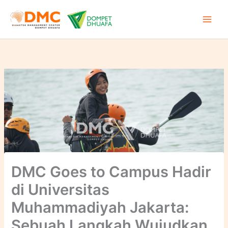
Lewati
ke
konten
DMC Goes to Campus Hadir
di Universitas
Muhammadiyah Jakarta:
Sebuah Langkah Wujudkan