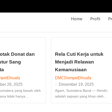
Home
Profil
P
otak Donat dan
Rela Cuti Kerja untuk
utur Sang
Menjadi Relawan
ta
Kemanusiaan
petDhuafa
DMCDompetDhuafa
er 26, 2025
Desember 19, 2025
Sumatera yang basah oleh
Agam, Sumatera Barat — Hendri,
ana tidak hanya...
adalah sapaan yang khas oleh...