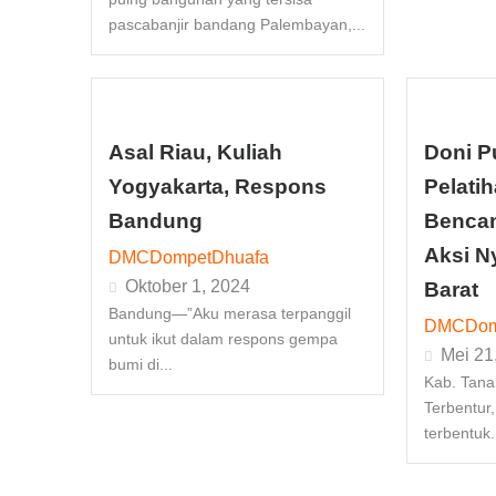
pascabanjir bandang Palembayan,...
Asal Riau, Kuliah
Doni Pu
Yogyakarta, Respons
Pelati
Bandung
Bencan
Aksi N
DMCDompetDhuafa
Oktober 1, 2024
Barat
Bandung—”Aku merasa terpanggil
DMCDom
untuk ikut dalam respons gempa
Mei 21
bumi di...
Kab. Tana
Terbentur,
terbentuk.