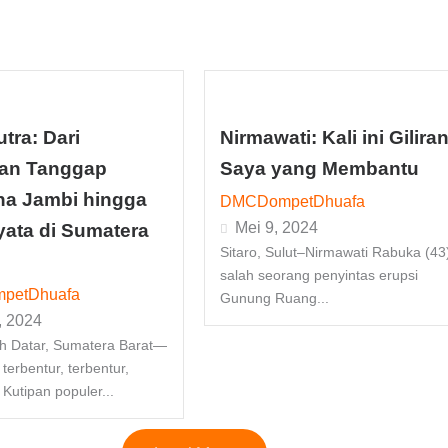
tra: Dari
Nirmawati: Kali ini Gilira
han Tanggap
Saya yang Membantu
a Jambi hingga
DMCDompetDhuafa
Mei 9, 2024
yata di Sumatera
Sitaro, Sulut–Nirmawati Rabuka (43
salah seorang penyintas erupsi
petDhuafa
Gunung Ruang...
, 2024
h Datar, Sumatera Barat—
 terbentur, terbentur,
 Kutipan populer...