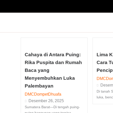
Lewati
ke
konten
Cahaya di Antara Puing:
Lima K
Rika Puspita dan Rumah
Cara T
Baca yang
Pencip
Menyembuhkan Luka
DMCDom
Desemb
Palembayan
Di tanah 
DMCDompetDhuafa
luka, benc
Desember 26, 2025
Sumatera Barat—Di tengah puing-
puing bangunan yang tersisa