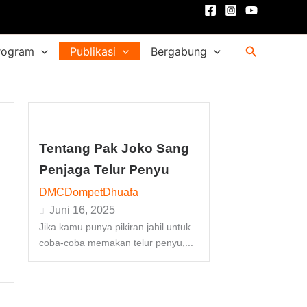
Cari
rogram
Publikasi
Bergabung
Tentang Pak Joko Sang
Penjaga Telur Penyu
DMCDompetDhuafa
Juni 16, 2025
Jika kamu punya pikiran jahil untuk
coba-coba memakan telur penyu,...