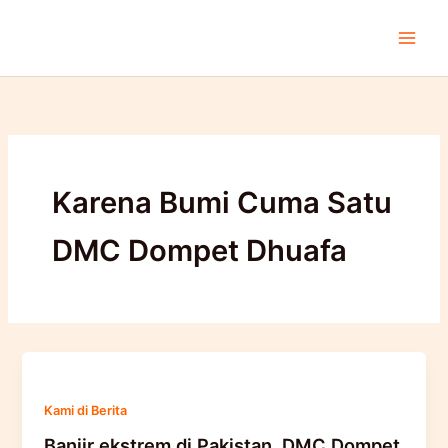
Lewati
ke
konten
Karena Bumi Cuma Satu
DMC Dompet Dhuafa
Kami di Berita
Banjir ekstrem di Pakistan, DMC Dompet