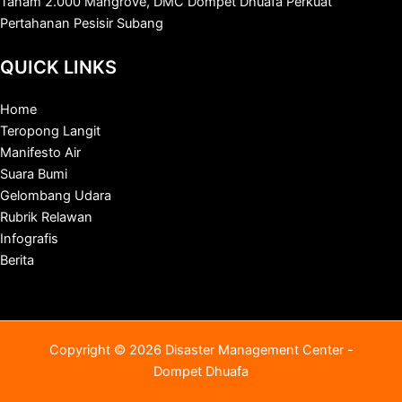
Tanam 2.000 Mangrove, DMC Dompet Dhuafa Perkuat
Pertahanan Pesisir Subang
QUICK LINKS
Home
Teropong Langit
Manifesto Air
Suara Bumi
Gelombang Udara
Rubrik Relawan
Infografis
Berita
Copyright © 2026 Disaster Management Center -
Dompet Dhuafa