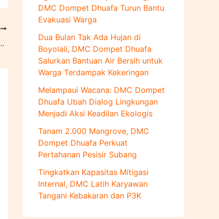
u
DMC Dompet Dhuafa Turun Bantu
k
Evakuasi Warga
:
T
Dua Bulan Tak Ada Hujan di
tihan Gabungan untuk Relawan dalam Respons Bencana
Boyolali, DMC Dompet Dhuafa
Salurkan Bantuan Air Bersih untuk
Warga Terdampak Kekeringan
Melampaui Wacana: DMC Dompet
Dhuafa Ubah Dialog Lingkungan
Menjadi Aksi Keadilan Ekologis
Tanam 2.000 Mangrove, DMC
Dompet Dhuafa Perkuat
Pertahanan Pesisir Subang
Tingkatkan Kapasitas Mitigasi
Internal, DMC Latih Karyawan
Tangani Kebakaran dan P3K