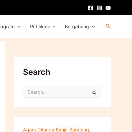
Cari
rogram
Publikasi
Bergabung
Search
C
a
r
i
u
n
t
Agam Dilanda Banjir Bandang,