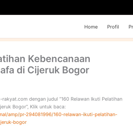
Home
Profil
P
latihan Kebencanaan
afa di Cijeruk Bogor
ran-rakyat.com dengan judul “160 Relawan Ikuti Pelatihan
eruk Bogor”, Klik untuk baca:
ional/amp/pr-294081996/160-relawan-ikuti-pelatihan-
ijeruk-bogor