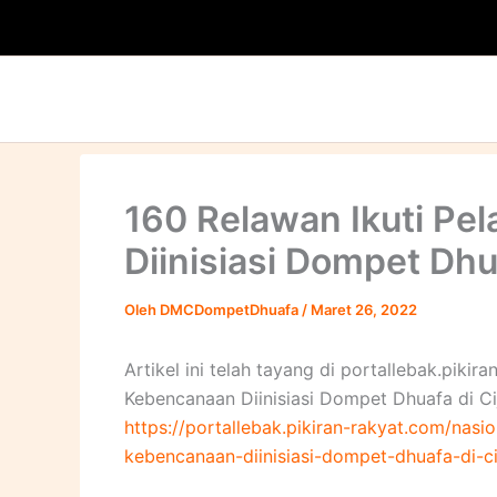
Lewati
ke
konten
160 Relawan Ikuti Pe
Diinisiasi Dompet Dhu
Oleh
DMCDompetDhuafa
/
Maret 26, 2022
Artikel ini telah tayang di portallebak.piki
Kebencanaan Diinisiasi Dompet Dhuafa di Cij
https://portallebak.pikiran-rakyat.com/nas
kebencanaan-diinisiasi-dompet-dhuafa-di-c