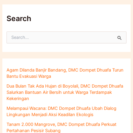
Search
C
a
r
i
u
n
Agam Dilanda Banjir Bandang, DMC Dompet Dhuafa Turun
t
Bantu Evakuasi Warga
u
k
Dua Bulan Tak Ada Hujan di Boyolali, DMC Dompet Dhuafa
:
Salurkan Bantuan Air Bersih untuk Warga Terdampak
Kekeringan
Melampaui Wacana: DMC Dompet Dhuafa Ubah Dialog
Lingkungan Menjadi Aksi Keadilan Ekologis
Tanam 2.000 Mangrove, DMC Dompet Dhuafa Perkuat
Pertahanan Pesisir Subang