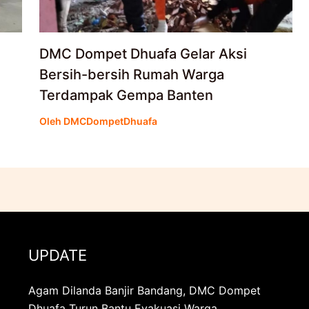
DMC Dompet Dhuafa Gelar Aksi
Bersih-bersih Rumah Warga
Terdampak Gempa Banten
Oleh
DMCDompetDhuafa
UPDATE
Agam Dilanda Banjir Bandang, DMC Dompet
Dhuafa Turun Bantu Evakuasi Warga