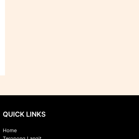
QUICK LINKS
Home
Teropong Langit