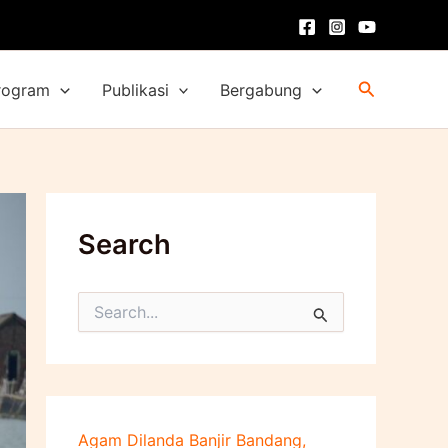
Cari
rogram
Publikasi
Bergabung
Search
C
a
r
i
u
n
t
Agam Dilanda Banjir Bandang,