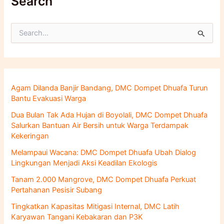
Search
C
a
r
i
u
n
Agam Dilanda Banjir Bandang, DMC Dompet Dhuafa Turun
t
Bantu Evakuasi Warga
u
k
Dua Bulan Tak Ada Hujan di Boyolali, DMC Dompet Dhuafa
:
Salurkan Bantuan Air Bersih untuk Warga Terdampak
Kekeringan
Melampaui Wacana: DMC Dompet Dhuafa Ubah Dialog
Lingkungan Menjadi Aksi Keadilan Ekologis
Tanam 2.000 Mangrove, DMC Dompet Dhuafa Perkuat
Pertahanan Pesisir Subang
Tingkatkan Kapasitas Mitigasi Internal, DMC Latih
Karyawan Tangani Kebakaran dan P3K