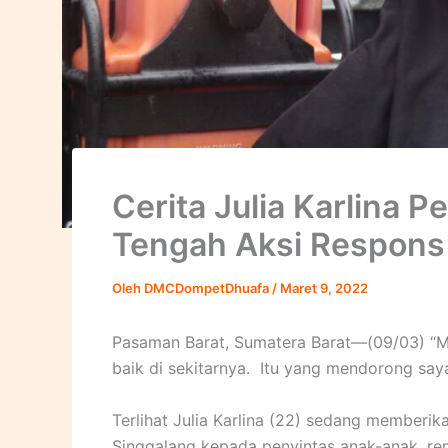
Cerita Julia Karlina 
Tengah Aksi Respons
Oleh
DMCDompetDhuafa
/
Maret 9, 2022
Pasaman Barat, Sumatera Barat—(09/03) “
baik di sekitarnya. Itu yang mendorong saya t
Terlihat Julia Karlina (22) sedang memberi
Singgalang kepada penyintas anak-anak, rema