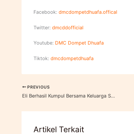
Facebook:
dmcdompetdhuafa.offical
Twitter:
dmcddofficial
Youtube:
DMC Dompet Dhuafa
Tiktok:
dmcdompetdhuafa
PREVIOUS
Eli Berhasil Kumpul Bersama Keluarga Seusai Gempa Bumi Sumbar Bagian Keempat
Artikel Terkait