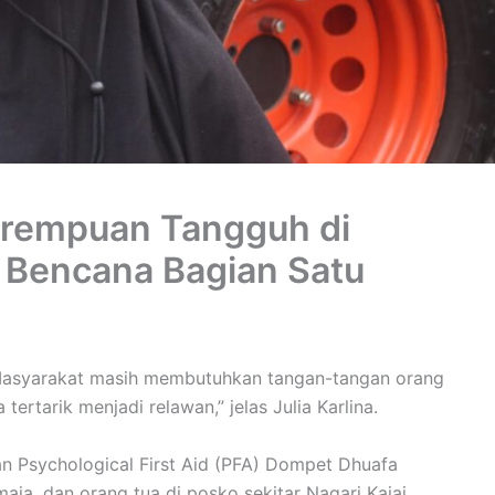
Perempuan Tangguh di
 Bencana Bagian Satu
Masyarakat masih membutuhkan tangan-tangan orang
ertarik menjadi relawan,” jelas Julia Karlina.
kan Psychological First Aid (PFA) Dompet Dhuafa
ja, dan orang tua di posko sekitar Nagari Kajai,