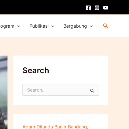
Cari
rogram
Publikasi
Bergabung
Search
C
a
r
i
u
n
t
Agam Dilanda Banjir Bandang,