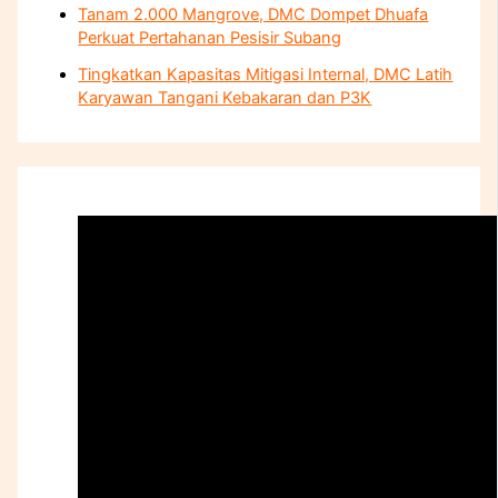
Tanam 2.000 Mangrove, DMC Dompet Dhuafa
Perkuat Pertahanan Pesisir Subang
Tingkatkan Kapasitas Mitigasi Internal, DMC Latih
Karyawan Tangani Kebakaran dan P3K