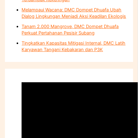
Melampaui Wacana: DMC Dompet Dhuafa Ubah
Dialog Lingkungan Menjadi Aksi Keadilan Ekologis
Tanam 2.000 Mangrove, DMC Dompet Dhuafa
Perkuat Pertahanan Pesisir Subang
Tingkatkan Kapasitas Mitigasi Internal, DMC Latih
Karyawan Tangani Kebakaran dan P3K