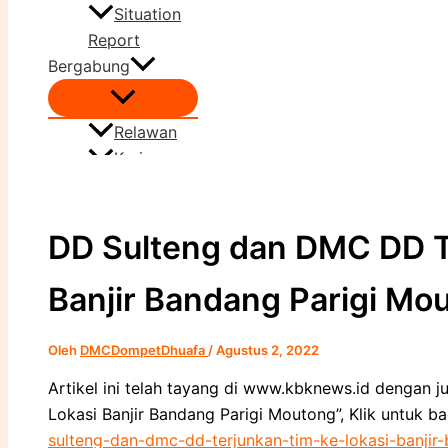
Situation
Report
Bergabung
Relawan
Karir
Cari
DD Sulteng dan DMC DD T
Banjir Bandang Parigi Mo
Oleh
DMCDompetDhuafa
/
Agustus 2, 2022
Artikel ini telah tayang di www.kbknews.id dengan 
Lokasi Banjir Bandang Parigi Moutong”, Klik untuk b
sulteng-dan-dmc-dd-terjunkan-tim-ke-lokasi-banjir