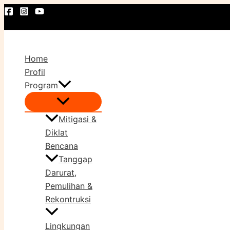
Lewati
ke
konten
Home
Profil
Program
Mitigasi &
Diklat
Bencana
Tanggap
Darurat,
Pemulihan &
Rekontruksi
Lingkungan