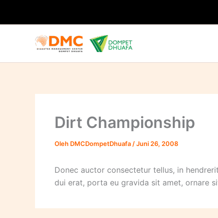
Lewati
ke
konten
Dirt Championship
Oleh
DMCDompetDhuafa
/
Juni 26, 2008
Donec auctor consectetur tellus, in hendreri
dui erat, porta eu gravida sit amet, ornare s