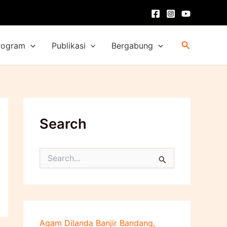
Cari
rogram
Publikasi
Bergabung
Search
C
a
r
i
u
n
t
Agam Dilanda Banjir Bandang,