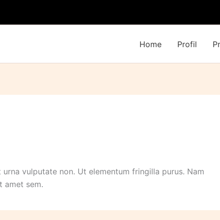
Home
Profil
P
t urna vulputate non. Ut elementum fringilla purus. Nam
it amet sem.