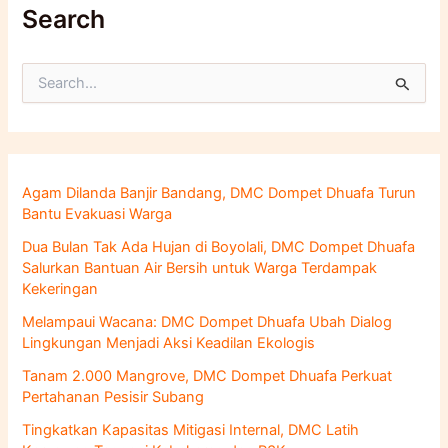
Search
C
a
r
i
u
n
Agam Dilanda Banjir Bandang, DMC Dompet Dhuafa Turun
t
Bantu Evakuasi Warga
u
k
Dua Bulan Tak Ada Hujan di Boyolali, DMC Dompet Dhuafa
:
Salurkan Bantuan Air Bersih untuk Warga Terdampak
Kekeringan
Melampaui Wacana: DMC Dompet Dhuafa Ubah Dialog
Lingkungan Menjadi Aksi Keadilan Ekologis
Tanam 2.000 Mangrove, DMC Dompet Dhuafa Perkuat
Pertahanan Pesisir Subang
Tingkatkan Kapasitas Mitigasi Internal, DMC Latih