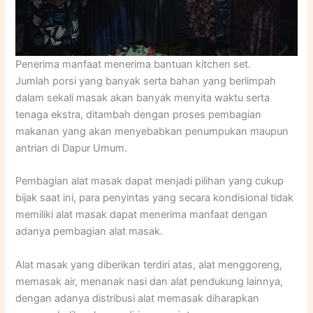
Penerima manfaat menerima bantuan kitchen set.
Jumlah porsi yang banyak serta bahan yang berlimpah
dalam sekali masak akan banyak menyita waktu serta
tenaga ekstra, ditambah dengan proses pembagian
makanan yang akan menyebabkan penumpukan maupun
antrian di Dapur Umum.
Pembagian alat masak dapat menjadi pilihan yang cukup
bijak saat ini, para penyintas yang secara kondisional tidak
memiliki alat masak dapat menerima manfaat dengan
adanya pembagian alat masak.
Alat masak yang diberikan terdiri atas, alat menggoreng,
memasak air, menanak nasi dan alat pendukung lainnya,
dengan adanya distribusi alat memasak diharapkan