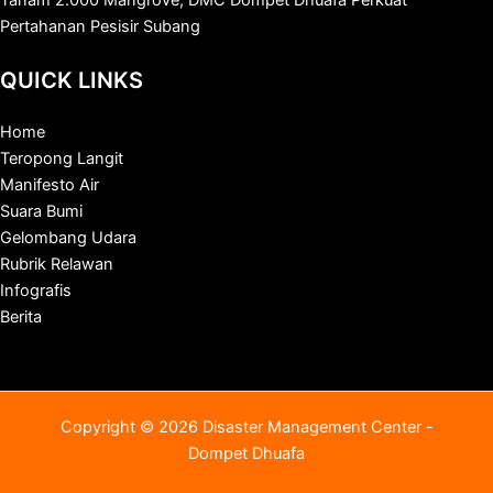
Tanam 2.000 Mangrove, DMC Dompet Dhuafa Perkuat
Pertahanan Pesisir Subang
QUICK LINKS
Home
Teropong Langit
Manifesto Air
Suara Bumi
Gelombang Udara
Rubrik Relawan
Infografis
Berita
Copyright © 2026 Disaster Management Center -
Dompet Dhuafa