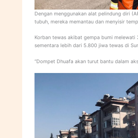
Dengan menggunakan alat pelindung diri (
tubuh, mereka memantau dan menyisir temp
Korban tewas akibat gempa bumi melewati 37
sementara lebih dari 5.800 jiwa tewas di Sur
“Dompet Dhuafa akan turut bantu dalam aksi 