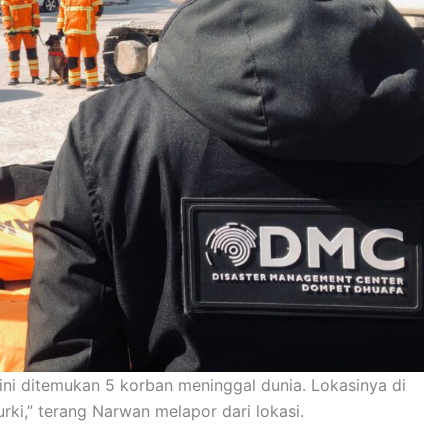
ini ditemukan 5 korban meninggal dunia. Lokasinya di
rki,” terang Narwan melapor dari lokasi.