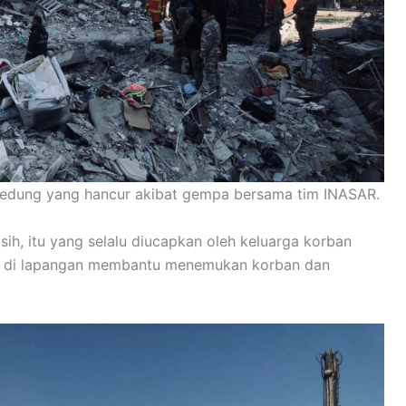
gedung yang hancur akibat gempa bersama tim INASAR.
sih, itu yang selalu diucapkan oleh keluarga korban
ia di lapangan membantu menemukan korban dan