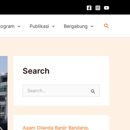
Cari
rogram
Publikasi
Bergabung
Search
C
a
r
i
u
n
t
Agam Dilanda Banjir Bandang,