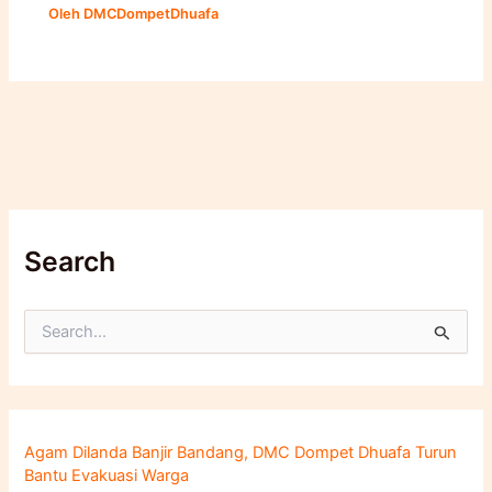
Oleh
DMCDompetDhuafa
Search
C
a
r
i
u
n
Agam Dilanda Banjir Bandang, DMC Dompet Dhuafa Turun
t
Bantu Evakuasi Warga
u