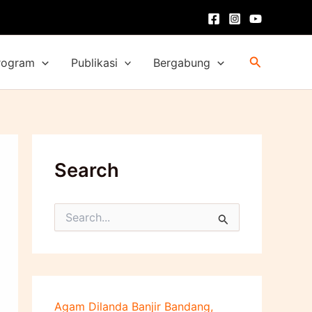
Cari
rogram
Publikasi
Bergabung
Search
C
a
r
i
u
n
t
Agam Dilanda Banjir Bandang,