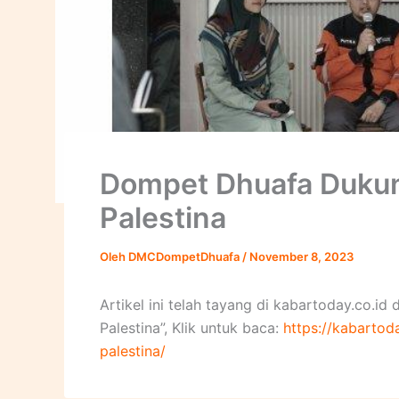
Dompet Dhuafa Dukun
Palestina
Oleh
DMCDompetDhuafa
/
November 8, 2023
Artikel ini telah tayang di kabartoday.co.
Palestina”, Klik untuk baca:
https://kabarto
palestina/