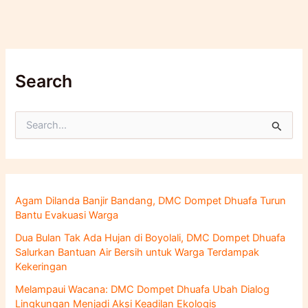
Search
C
a
r
i
u
n
Agam Dilanda Banjir Bandang, DMC Dompet Dhuafa Turun
t
Bantu Evakuasi Warga
u
k
Dua Bulan Tak Ada Hujan di Boyolali, DMC Dompet Dhuafa
:
Salurkan Bantuan Air Bersih untuk Warga Terdampak
Kekeringan
Melampaui Wacana: DMC Dompet Dhuafa Ubah Dialog
Lingkungan Menjadi Aksi Keadilan Ekologis