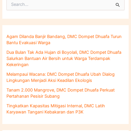
C
a
r
i
u
n
Agam Dilanda Banjir Bandang, DMC Dompet Dhuafa Turun
t
Bantu Evakuasi Warga
u
k
Dua Bulan Tak Ada Hujan di Boyolali, DMC Dompet Dhuafa
:
Salurkan Bantuan Air Bersih untuk Warga Terdampak
Kekeringan
Melampaui Wacana: DMC Dompet Dhuafa Ubah Dialog
Lingkungan Menjadi Aksi Keadilan Ekologis
Tanam 2.000 Mangrove, DMC Dompet Dhuafa Perkuat
Pertahanan Pesisir Subang
Tingkatkan Kapasitas Mitigasi Internal, DMC Latih
Karyawan Tangani Kebakaran dan P3K