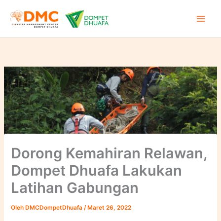
Lewati
ke
konten
Dorong Kemahiran Relawan,
Dompet Dhuafa Lakukan
Latihan Gabungan
Oleh
DMCDompetDhuafa
/
Maret 26, 2022