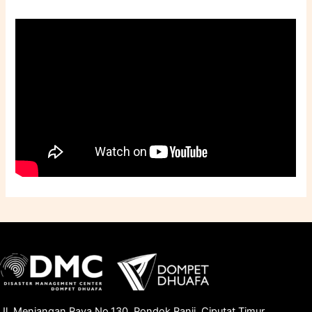
Jl. Menjangan Raya No.130, Pondok Ranji, Ciputat Timur,