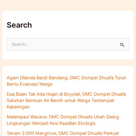
Search
C
a
r
i
u
n
Agam Dilanda Banjir Bandang, DMC Dompet Dhuafa Turun
t
Bantu Evakuasi Warga
u
k
Dua Bulan Tak Ada Hujan di Boyolali, DMC Dompet Dhuafa
:
Salurkan Bantuan Air Bersih untuk Warga Terdampak
Kekeringan
Melampaui Wacana: DMC Dompet Dhuafa Ubah Dialog
Lingkungan Menjadi Aksi Keadilan Ekologis
Tanam 2.000 Mangrove, DMC Dompet Dhuafa Perkuat