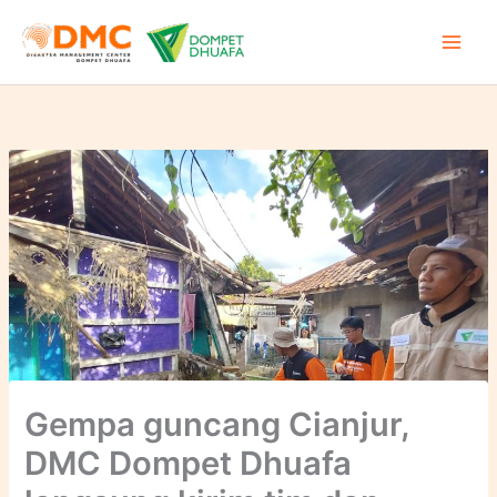
Lewati
ke
konten
Gempa guncang Cianjur,
DMC Dompet Dhuafa