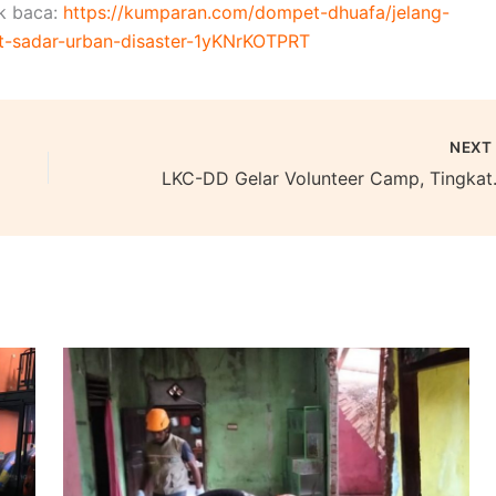
uk baca:
https://kumparan.com/dompet-dhuafa/jelang-
t-sadar-urban-disaster-1yKNrKOTPRT
NEX
LKC-DD Gelar Volunt