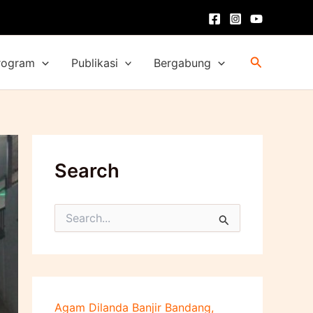
Cari
rogram
Publikasi
Bergabung
Search
C
a
r
i
u
n
t
Agam Dilanda Banjir Bandang,