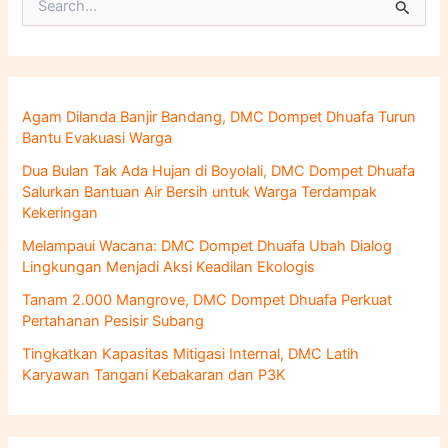
C
a
r
i
u
n
Agam Dilanda Banjir Bandang, DMC Dompet Dhuafa Turun
t
Bantu Evakuasi Warga
u
k
Dua Bulan Tak Ada Hujan di Boyolali, DMC Dompet Dhuafa
:
Salurkan Bantuan Air Bersih untuk Warga Terdampak
Kekeringan
Melampaui Wacana: DMC Dompet Dhuafa Ubah Dialog
Lingkungan Menjadi Aksi Keadilan Ekologis
Tanam 2.000 Mangrove, DMC Dompet Dhuafa Perkuat
Pertahanan Pesisir Subang
Tingkatkan Kapasitas Mitigasi Internal, DMC Latih
Karyawan Tangani Kebakaran dan P3K