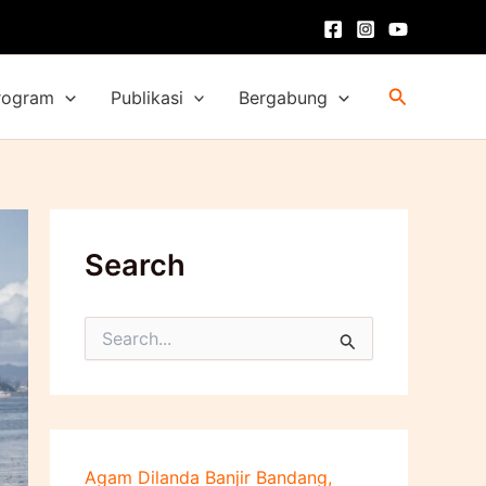
Cari
rogram
Publikasi
Bergabung
Search
C
a
r
i
u
n
t
Agam Dilanda Banjir Bandang,