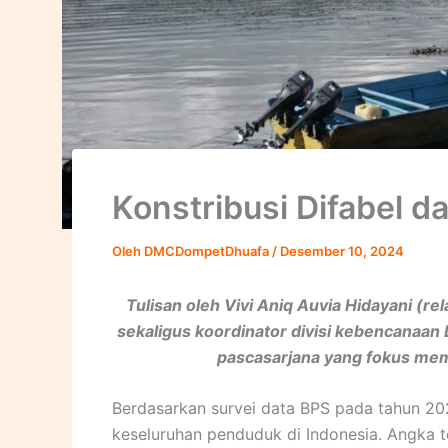
Konstribusi Difabel d
Oleh
DMCDompetDhuafa
/
Desember 10, 2024
Tulisan oleh Vivi Aniq Auvia Hidayani (
rel
sekaligus koordinator divisi kebencanaan
pascasarjana yang fokus memp
Berdasarkan survei data BPS pada tahun 2022
keseluruhan penduduk di Indonesia. Angka