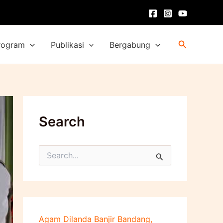
Cari
rogram
Publikasi
Bergabung
Search
C
a
r
i
u
n
t
Agam Dilanda Banjir Bandang,