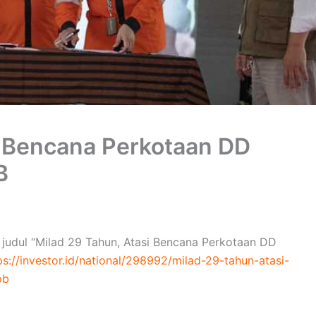
i Bencana Perkotaan DD
B
an judul “Milad 29 Tahun, Atasi Bencana Perkotaan DD
ps://investor.id/national/298992/milad-29-tahun-atasi-
pb