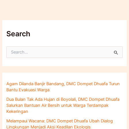
Search
C
a
r
i
u
n
Agam Dilanda Banjir Bandang, DMC Dompet Dhuafa Turun
t
Bantu Evakuasi Warga
u
k
Dua Bulan Tak Ada Hujan di Boyolali, DMC Dompet Dhuafa
:
Salurkan Bantuan Air Bersih untuk Warga Terdampak
Kekeringan
Melampaui Wacana: DMC Dompet Dhuafa Ubah Dialog
Lingkungan Menjadi Aksi Keadilan Ekologis