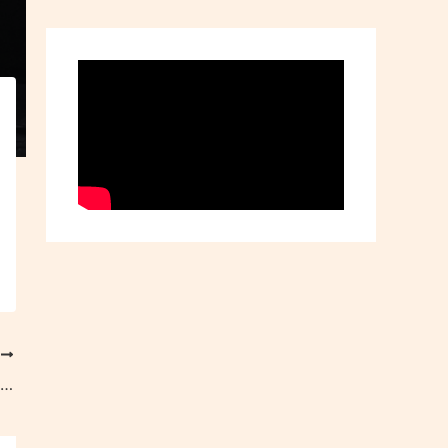
T
Hari Lingkungan Hidup Sedunia 2024: Klaster Filantropi Lingkungan Hidup dan Konservasi Tanam Pohon Serentak di 18 Provinsi di Indonesia