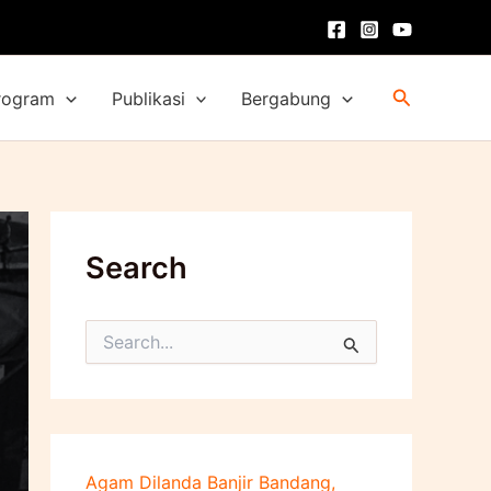
Cari
rogram
Publikasi
Bergabung
Search
C
a
r
i
u
n
t
Agam Dilanda Banjir Bandang,