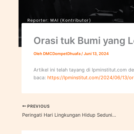
Orasi tuk Bumi yang L
Oleh
DMCDompetDhuafa
/
Juni 13, 2024
Artikel ini telah tayang di lpminstitut.com d
baca:
https://lpminstitut.com/2024/06/13/or
PREVIOUS
Peringati Hari Lingkungan Hidup Sedunia 2024, Klaster Filantropi Lingkungan Hidup dan Konservasi Tanam Pohon Serentak di 18 Provinsi di Indonesia