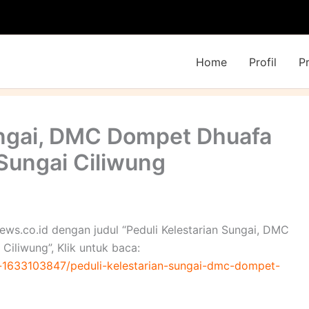
Home
Profil
P
ungai, DMC Dompet Dhuafa
Sungai Ciliwung
ews.co.id dengan judul “Peduli Kelestarian Sungai, DMC
iliwung”, Klik untuk baca:
-1633103847/peduli-kelestarian-sungai-dmc-dompet-
g