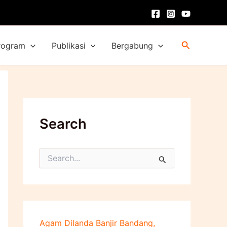
Cari
rogram
Publikasi
Bergabung
Search
C
a
r
i
u
n
t
Agam Dilanda Banjir Bandang,