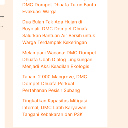
u
DMC Dompet Dhuafa Turun Bantu
k
Evakuasi Warga
:
T
Dua Bulan Tak Ada Hujan di
an Cigowong: Berdirinya Penghubung Kehidupan Masyarakat
Boyolali, DMC Dompet Dhuafa
Salurkan Bantuan Air Bersih untuk
Warga Terdampak Kekeringan
Melampaui Wacana: DMC Dompet
Dhuafa Ubah Dialog Lingkungan
Menjadi Aksi Keadilan Ekologis
Tanam 2.000 Mangrove, DMC
Dompet Dhuafa Perkuat
Pertahanan Pesisir Subang
Tingkatkan Kapasitas Mitigasi
Internal, DMC Latih Karyawan
Tangani Kebakaran dan P3K