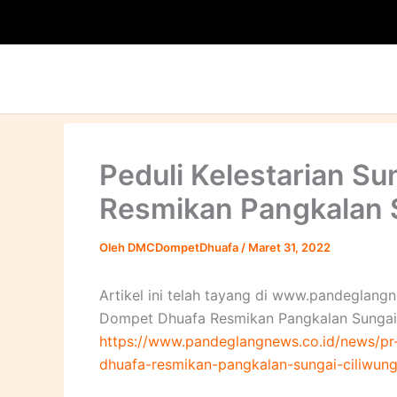
Lewati
ke
konten
Peduli Kelestarian S
Resmikan Pangkalan 
Oleh
DMCDompetDhuafa
/
Maret 31, 2022
Artikel ini telah tayang di www.pandeglangn
Dompet Dhuafa Resmikan Pangkalan Sungai C
https://www.pandeglangnews.co.id/news/pr
dhuafa-resmikan-pangkalan-sungai-ciliwun