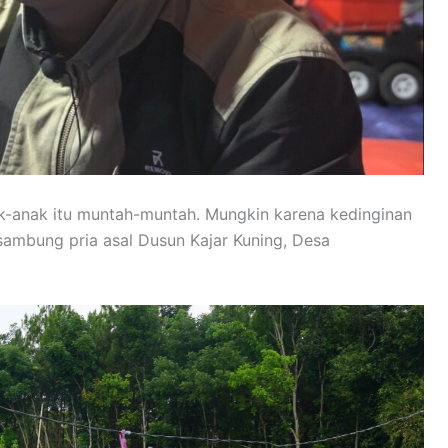
k-anak itu muntah-muntah. Mungkin karena kedinginan
,”sambung pria asal Dusun Kajar Kuning, Desa