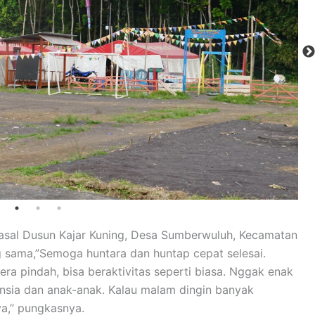
asal Dusun Kajar Kuning, Desa Sumberwuluh, Kecamatan
 sama,”Semoga huntara dan huntap cepat selesai.
a pindah, bisa beraktivitas seperti biasa. Nggak enak
ansia dan anak-anak. Kalau malam dingin banyak
ya,” pungkasnya.