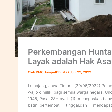
Perkembangan Huntar
Layak adalah Hak Asa
Oleh
DMCDompetDhuafa
/
Juni 29, 2022
Lumajang, Jawa Timur—(29/06/2022) Pemen
wajib dimiliki bagi semua warga negara. U
1945, Pasal 28H ayat (1) menegaskan bahw
batin, bertempat tinggal,dan mendapa