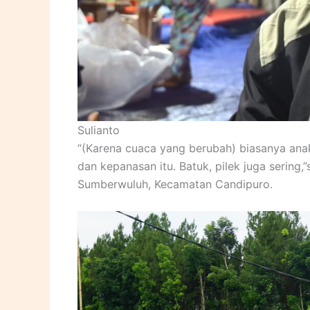
Sulianto
“(Karena cuaca yang berubah) biasanya ana
dan kepanasan itu. Batuk, pilek juga sering
Sumberwuluh, Kecamatan Candipuro.