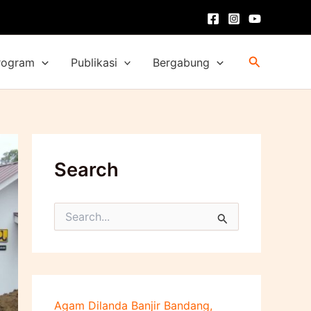
Cari
rogram
Publikasi
Bergabung
Search
C
a
r
i
u
n
t
Agam Dilanda Banjir Bandang,