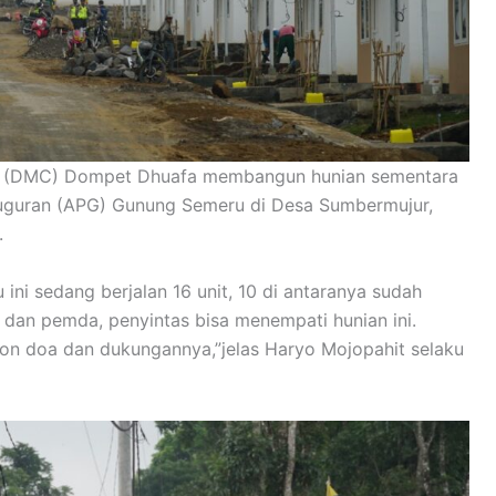
ter (DMC) Dompet Dhuafa membangun hunian sementara
guguran (APG) Gunung Semeru di Desa Sumbermujur,
.
ini sedang berjalan 16 unit, 10 di antaranya sudah
 dan pemda, penyintas bisa menempati hunian ini.
ohon doa dan dukungannya,”jelas Haryo Mojopahit selaku