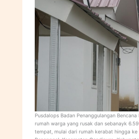
Pusdalops Badan Penanggulangan Bencana N
rumah warga yang rusak dan sebanayk 6.59
tempat, mulai dari rumah kerabat hingga k