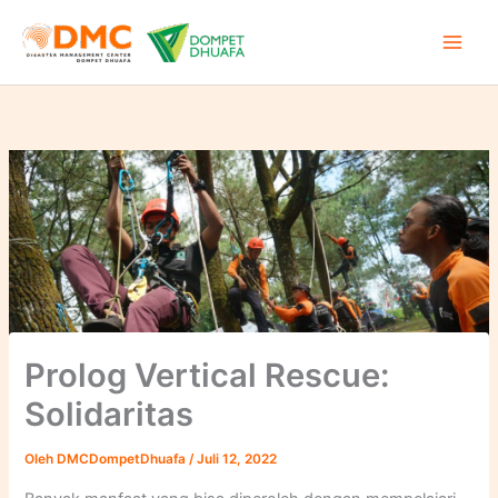
Lewati
ke
konten
Prolog Vertical Rescue:
Solidaritas
Oleh
DMCDompetDhuafa
/
Juli 12, 2022