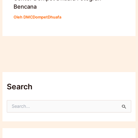
Bencana
Oleh
DMCDompetDhuafa
Search
C
a
r
i
u
n