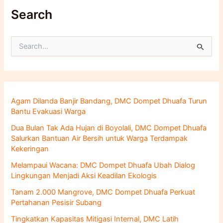
Search
C
a
r
i
u
n
Agam Dilanda Banjir Bandang, DMC Dompet Dhuafa Turun
t
Bantu Evakuasi Warga
u
k
Dua Bulan Tak Ada Hujan di Boyolali, DMC Dompet Dhuafa
:
Salurkan Bantuan Air Bersih untuk Warga Terdampak
Kekeringan
Melampaui Wacana: DMC Dompet Dhuafa Ubah Dialog
Lingkungan Menjadi Aksi Keadilan Ekologis
Tanam 2.000 Mangrove, DMC Dompet Dhuafa Perkuat
Pertahanan Pesisir Subang
Tingkatkan Kapasitas Mitigasi Internal, DMC Latih