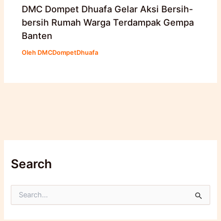
DMC Dompet Dhuafa Gelar Aksi Bersih-
bersih Rumah Warga Terdampak Gempa
Banten
Oleh
DMCDompetDhuafa
Search
C
a
r