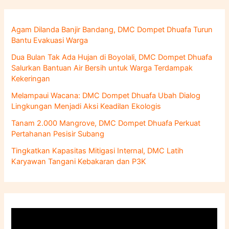
i
u
n
Agam Dilanda Banjir Bandang, DMC Dompet Dhuafa Turun
t
Bantu Evakuasi Warga
u
k
Dua Bulan Tak Ada Hujan di Boyolali, DMC Dompet Dhuafa
:
Salurkan Bantuan Air Bersih untuk Warga Terdampak
Kekeringan
Melampaui Wacana: DMC Dompet Dhuafa Ubah Dialog
Lingkungan Menjadi Aksi Keadilan Ekologis
Tanam 2.000 Mangrove, DMC Dompet Dhuafa Perkuat
Pertahanan Pesisir Subang
Tingkatkan Kapasitas Mitigasi Internal, DMC Latih
Karyawan Tangani Kebakaran dan P3K