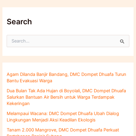
Search
C
a
r
i
u
n
Agam Dilanda Banjir Bandang, DMC Dompet Dhuafa Turun
t
Bantu Evakuasi Warga
u
k
Dua Bulan Tak Ada Hujan di Boyolali, DMC Dompet Dhuafa
:
Salurkan Bantuan Air Bersih untuk Warga Terdampak
Kekeringan
Melampaui Wacana: DMC Dompet Dhuafa Ubah Dialog
Lingkungan Menjadi Aksi Keadilan Ekologis
Tanam 2.000 Mangrove, DMC Dompet Dhuafa Perkuat