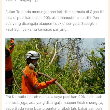
vitamin” ungkapnya.
Rulian Topanda menungkapan kejadian karhutla di Ogan Ilir
bisa di pastikan diatas 90% ulah manusia itu sendiri. Pun
ada yang disengaja ataupun tidak di sengaja. Sebagian
kecil lagi nya karna kemarau panjang.
“Ya Karhutla ini ulah manusia saya pastikan 90% lebih ulah
manusia juga, ada yang disengaja maupun tidak disengaja,
seperti ada yang buang puntung rokok lah, bakar sampah