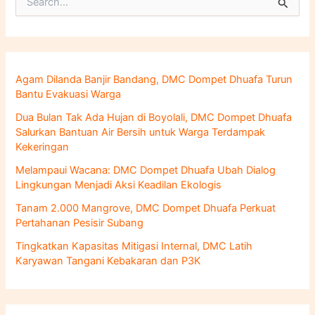
C
a
r
i
u
n
Agam Dilanda Banjir Bandang, DMC Dompet Dhuafa Turun
t
Bantu Evakuasi Warga
u
k
Dua Bulan Tak Ada Hujan di Boyolali, DMC Dompet Dhuafa
:
Salurkan Bantuan Air Bersih untuk Warga Terdampak
Kekeringan
Melampaui Wacana: DMC Dompet Dhuafa Ubah Dialog
Lingkungan Menjadi Aksi Keadilan Ekologis
Tanam 2.000 Mangrove, DMC Dompet Dhuafa Perkuat
Pertahanan Pesisir Subang
Tingkatkan Kapasitas Mitigasi Internal, DMC Latih
Karyawan Tangani Kebakaran dan P3K