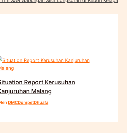
im SAR Gabungan Sisir Longsoran di Kebon Kelapa
Situation Report Kerusuhan
Kanjuruhan Malang
Oleh
DMCDompetDhuafa