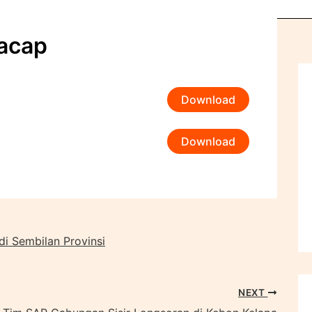
lacap
Download
Download
 Sembilan Provinsi
NEXT