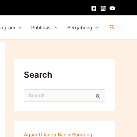
Cari
rogram
Publikasi
Bergabung
Search
C
a
r
i
u
n
t
Agam Dilanda Banjir Bandang,