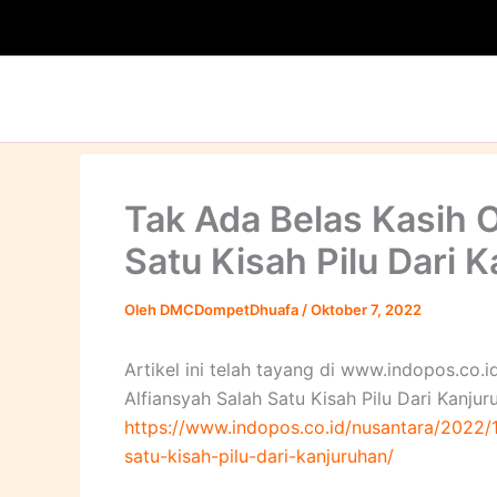
Lewati
ke
konten
Tak Ada Belas Kasih O
Satu Kisah Pilu Dari 
Oleh
DMCDompetDhuafa
/
Oktober 7, 2022
Artikel ini telah tayang di www.indopos.co.
Alfiansyah Salah Satu Kisah Pilu Dari Kanjuru
https://www.indopos.co.id/nusantara/2022/1
satu-kisah-pilu-dari-kanjuruhan/