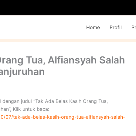
Home
Profil
P
rang Tua, Alfiansyah Salah
Kanjuruhan
id dengan judul “Tak Ada Belas Kasih Orang Tua,
han”, Klik untuk baca:
0/07/tak-ada-belas-kasih-orang-tua-alfiansyah-salah-