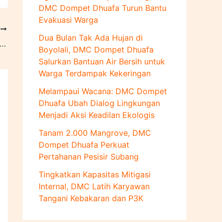
u
DMC Dompet Dhuafa Turun Bantu
k
Evakuasi Warga
:
T
Dua Bulan Tak Ada Hujan di
 Abrasi dengan Tanam Sebelas Ribu Pohon Mangrove di Pantura Jawa Tengah
Boyolali, DMC Dompet Dhuafa
Salurkan Bantuan Air Bersih untuk
Warga Terdampak Kekeringan
Melampaui Wacana: DMC Dompet
Dhuafa Ubah Dialog Lingkungan
Menjadi Aksi Keadilan Ekologis
Tanam 2.000 Mangrove, DMC
Dompet Dhuafa Perkuat
Pertahanan Pesisir Subang
Tingkatkan Kapasitas Mitigasi
Internal, DMC Latih Karyawan
Tangani Kebakaran dan P3K