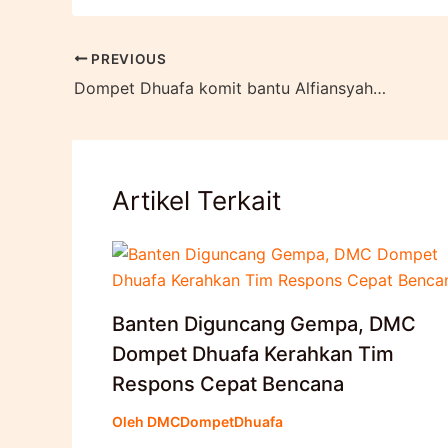
PREVIOUS
Dompet Dhuafa komit bantu Alfiansyah setelah ayah-ibunya jadi korban Tragedi Kanjuruhan Malang
Artikel Terkait
Banten Diguncang Gempa, DMC
Dompet Dhuafa Kerahkan Tim
Respons Cepat Bencana
Oleh
DMCDompetDhuafa