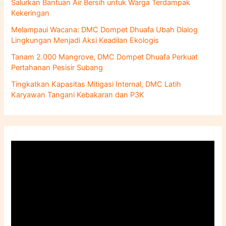
Salurkan Bantuan Air Bersih untuk Warga Terdampak
Kekeringan
Melampaui Wacana: DMC Dompet Dhuafa Ubah Dialog
Lingkungan Menjadi Aksi Keadilan Ekologis
Tanam 2.000 Mangrove, DMC Dompet Dhuafa Perkuat
Pertahanan Pesisir Subang
Tingkatkan Kapasitas Mitigasi Internal, DMC Latih
Karyawan Tangani Kebakaran dan P3K