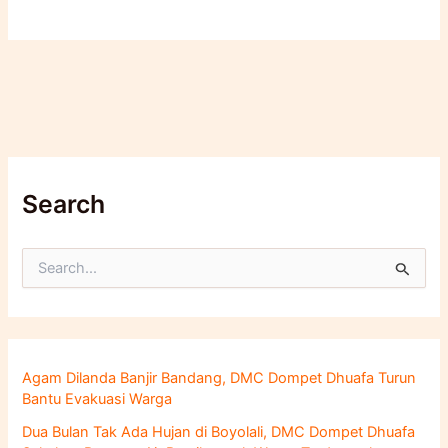
Search
C
a
r
i
u
n
Agam Dilanda Banjir Bandang, DMC Dompet Dhuafa Turun
t
Bantu Evakuasi Warga
u
k
Dua Bulan Tak Ada Hujan di Boyolali, DMC Dompet Dhuafa
: