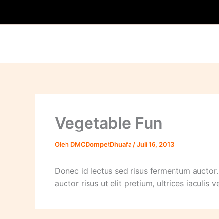
Lewati
ke
konten
Vegetable Fun
Oleh
DMCDompetDhuafa
/
Juli 16, 2013
Donec id lectus sed risus fermentum auctor. 
auctor risus ut elit pretium, ultrices iaculis v