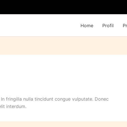
Home
Profil
P
In fringilla nulla tincidunt congue vulputate. Donec
elit interdum.