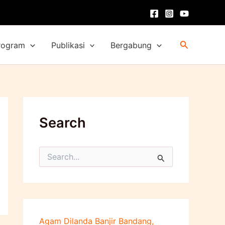
Cari
rogram
Publikasi
Bergabung
Search
C
a
r
i
u
n
t
Agam Dilanda Banjir Bandang,