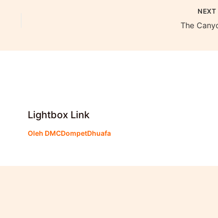
NEX
The Cany
Lightbox Link
Oleh
DMCDompetDhuafa