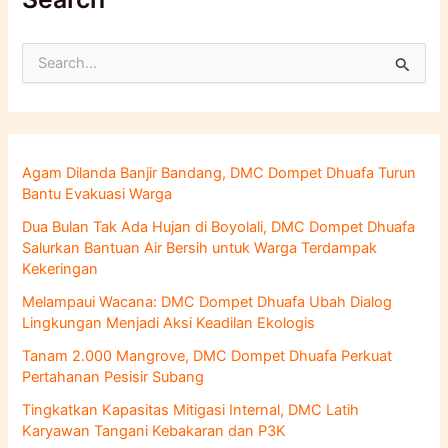
C
a
r
i
u
n
Agam Dilanda Banjir Bandang, DMC Dompet Dhuafa Turun
t
Bantu Evakuasi Warga
u
k
Dua Bulan Tak Ada Hujan di Boyolali, DMC Dompet Dhuafa
:
Salurkan Bantuan Air Bersih untuk Warga Terdampak
Kekeringan
Melampaui Wacana: DMC Dompet Dhuafa Ubah Dialog
Lingkungan Menjadi Aksi Keadilan Ekologis
Tanam 2.000 Mangrove, DMC Dompet Dhuafa Perkuat
Pertahanan Pesisir Subang
Tingkatkan Kapasitas Mitigasi Internal, DMC Latih
Karyawan Tangani Kebakaran dan P3K