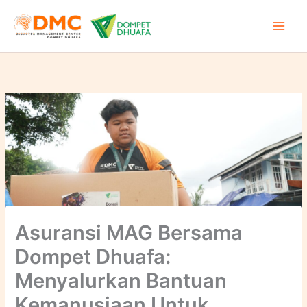
Lewati
ke
konten
Asuransi MAG Bersama
Dompet Dhuafa:
Menyalurkan Bantuan
Kemanusiaan Untuk