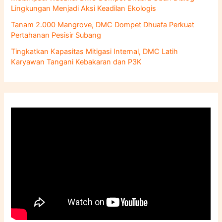
Lingkungan Menjadi Aksi Keadilan Ekologis
Tanam 2.000 Mangrove, DMC Dompet Dhuafa Perkuat
Pertahanan Pesisir Subang
Tingkatkan Kapasitas Mitigasi Internal, DMC Latih
Karyawan Tangani Kebakaran dan P3K