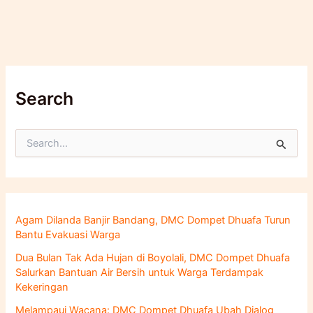
Search
C
a
r
i
u
n
Agam Dilanda Banjir Bandang, DMC Dompet Dhuafa Turun
t
Bantu Evakuasi Warga
u
k
Dua Bulan Tak Ada Hujan di Boyolali, DMC Dompet Dhuafa
:
Salurkan Bantuan Air Bersih untuk Warga Terdampak
Kekeringan
Melampaui Wacana: DMC Dompet Dhuafa Ubah Dialog