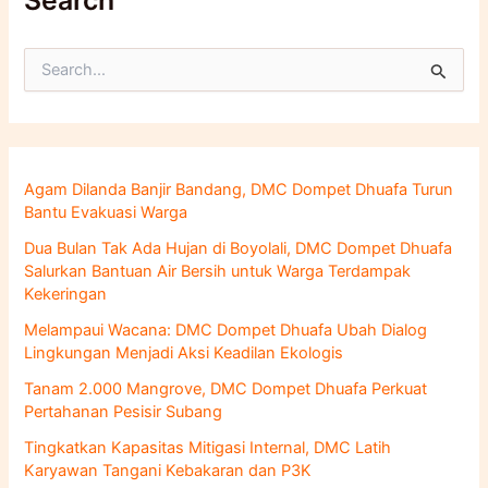
Search
C
a
r
i
u
n
Agam Dilanda Banjir Bandang, DMC Dompet Dhuafa Turun
t
Bantu Evakuasi Warga
u
k
Dua Bulan Tak Ada Hujan di Boyolali, DMC Dompet Dhuafa
:
Salurkan Bantuan Air Bersih untuk Warga Terdampak
Kekeringan
Melampaui Wacana: DMC Dompet Dhuafa Ubah Dialog
Lingkungan Menjadi Aksi Keadilan Ekologis
Tanam 2.000 Mangrove, DMC Dompet Dhuafa Perkuat
Pertahanan Pesisir Subang
Tingkatkan Kapasitas Mitigasi Internal, DMC Latih
Karyawan Tangani Kebakaran dan P3K