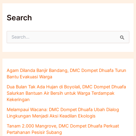
Search
C
a
r
i
u
n
Agam Dilanda Banjir Bandang, DMC Dompet Dhuafa Turun
t
Bantu Evakuasi Warga
u
k
Dua Bulan Tak Ada Hujan di Boyolali, DMC Dompet Dhuafa
:
Salurkan Bantuan Air Bersih untuk Warga Terdampak
Kekeringan
Melampaui Wacana: DMC Dompet Dhuafa Ubah Dialog
Lingkungan Menjadi Aksi Keadilan Ekologis
Tanam 2.000 Mangrove, DMC Dompet Dhuafa Perkuat
Pertahanan Pesisir Subang