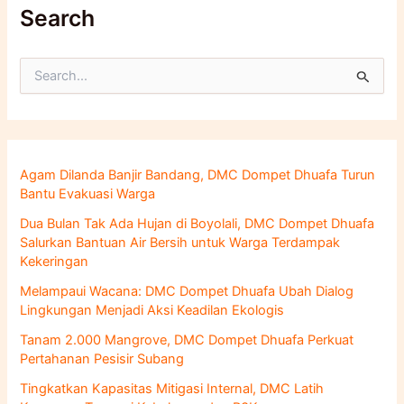
Search
C
a
r
i
u
n
Agam Dilanda Banjir Bandang, DMC Dompet Dhuafa Turun
t
Bantu Evakuasi Warga
u
k
Dua Bulan Tak Ada Hujan di Boyolali, DMC Dompet Dhuafa
:
Salurkan Bantuan Air Bersih untuk Warga Terdampak
Kekeringan
Melampaui Wacana: DMC Dompet Dhuafa Ubah Dialog
Lingkungan Menjadi Aksi Keadilan Ekologis
Tanam 2.000 Mangrove, DMC Dompet Dhuafa Perkuat
Pertahanan Pesisir Subang
Tingkatkan Kapasitas Mitigasi Internal, DMC Latih