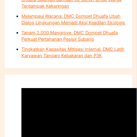
Terdampak Kekeringan
Melampaui Wacana: DMC Dompet Dhuafa Ubah
Dialog Lingkungan Menjadi Aksi Keadilan Ekologis
Tanam 2.000 Mangrove, DMC Dompet Dhuafa
Perkuat Pertahanan Pesisir Subang
Tingkatkan Kapasitas Mitigasi Internal, DMC Latih
Karyawan Tangani Kebakaran dan P3K