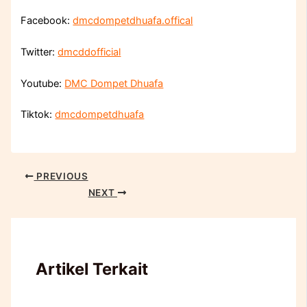
Facebook:
dmcdompetdhuafa.offical
Twitter:
dmcddofficial
Youtube:
DMC Dompet Dhuafa
Tiktok:
dmcdompetdhuafa
PREVIOUS
NEXT
Artikel Terkait