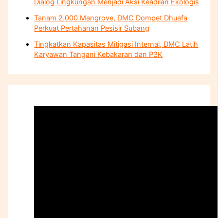
Dialog Lingkungan Menjadi Aksi Keadilan Ekologis
Tanam 2.000 Mangrove, DMC Dompet Dhuafa
Perkuat Pertahanan Pesisir Subang
Tingkatkan Kapasitas Mitigasi Internal, DMC Latih
Karyawan Tangani Kebakaran dan P3K