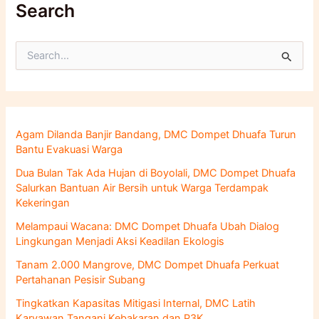
Search
C
a
r
i
u
n
Agam Dilanda Banjir Bandang, DMC Dompet Dhuafa Turun
t
Bantu Evakuasi Warga
u
k
Dua Bulan Tak Ada Hujan di Boyolali, DMC Dompet Dhuafa
:
Salurkan Bantuan Air Bersih untuk Warga Terdampak
Kekeringan
Melampaui Wacana: DMC Dompet Dhuafa Ubah Dialog
Lingkungan Menjadi Aksi Keadilan Ekologis
Tanam 2.000 Mangrove, DMC Dompet Dhuafa Perkuat
Pertahanan Pesisir Subang
Tingkatkan Kapasitas Mitigasi Internal, DMC Latih
Karyawan Tangani Kebakaran dan P3K