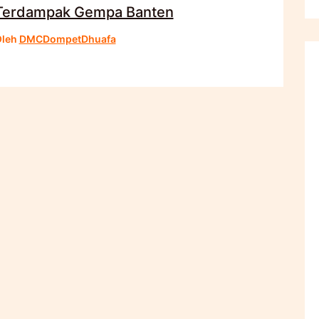
Terdampak Gempa Banten
Oleh
DMCDompetDhuafa